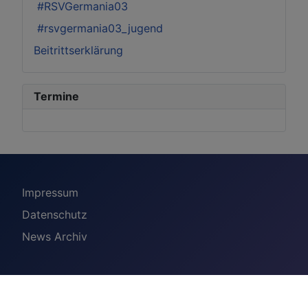
#RSVGermania03
#rsvgermania03_jugend
Beitrittserklärung
Termine
Impressum
Datenschutz
News Archiv